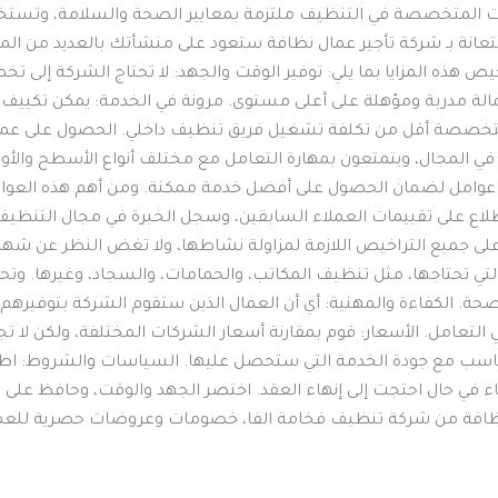
ات المتخصصة في التنظيف ملتزمة بمعايير الصحة والسلامة، وتستخدم 
 بـ شركة تأجير عمال نظافة ستعود على منشأتك بالعديد من المزايا
 هذه المزايا بما يلي: توفير الوقت والجهد: لا تحتاج الشركة إلى ت
ة مدربة ومؤهلة على أعلى مستوى. مرونة في الخدمة: يمكن تكييف ا
 متخصصة أقل من تكلفة تشغيل فريق تنظيف داخلي. الحصول على عمال
في المجال، ويتمتعون بمهارة التعامل مع مختلف أنواع الأسطح والأوس
عدة عوامل لضمان الحصول على أفضل خدمة ممكنة. ومن أهم هذه العوا
لاع على تقييمات العملاء السابقين، وسجل الخبرة في مجال التنظيف،
لى جميع التراخيص اللازمة لمزاولة نشاطها، ولا تغض النظر عن شهاد
لتي تحتاجها، مثل تنظيف المكاتب، والحمامات، والسجاد، وغيرها. وت
الصحة. الكفاءة والمهنية: أي أن العمال الذين ستقوم الشركة بتوفيره
 في التعامل. الأسعار: قوم بمقارنة أسعار الشركات المختلفة، ولكن لا 
تناسب مع جودة الخدمة التي ستحصل عليها. السياسات والشروط: اطل
اء في حال احتجت إلى إنهاء العقد. اختصر الجهد والوقت، وحافظ ع
 نظافة من شركة تنظيف فخامة الفا، خصومات وعروضات حصرية للعملا