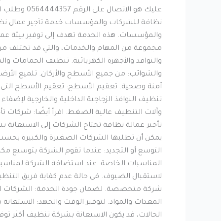
عليك هو الا
نظافة للشركات والمؤسسات خدمة تأجير عمال نظا
والمؤسسات. هذه الخدمة تهدف إلى توفير بيئة ع
مجموعة من المهام والخدمات، والتي قد تختلف من 
والنوافذ والأجهزة الكهربائية. تنظيف الحمامات و
والشوائب: من جميع الأسطح والأركان. تلميع الأرضي
آمنة وصحية. تعقيم الأسطح: تعقيم الأسطح التي يت
تنظيف النوافذ الزجاجية الداخلية والخارجية لإضف
وآلات التنظيف عالية الضغط. اقرأ أيضًا: شركات ت
تأجير عمالة نظافة تحتاج الشركات إلى الاستعانة 
يمكن أن تطلبها الشركات الصغيرة والكبيرة بحسب حال
التوسع أو التجديد: عندما تقوم الشركة بتوسيع مكاتبه
المناسبات الخاصة: عند استضافة الشركة لمناسبا
لاستقبال الضيوف. في حالة عدم كفاية فريق التنظيف
شركة متخصصة. لضمان جودة الخدمة: الشركات الم
المعدات والمواد. لتوفير الوقت والجهد: الاستعانة
الحالات، قد يكون الاستعانة بشركة تنظيف أكثر توفي