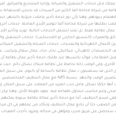
ك مثل خدمات التشغيل والصيانة، وإدارة المشاريع والمرافق. اقرأ أيض
نظافة من شركة فخامة الفا الكثير من السيدات قد يحتجن للاستعانة ب
مام ببيوتهم، وهنا يأتي دور خدمة تأجير عاملات منزلية بالشهر، حي
إن قمت بطلبها من شركة فخامة ألفا لتوفير الأيدي العاملة. خدمات أ
عمال نظافة فقط، بل تمتد لتشمل الخدمات التالية: توريد وتأجير الأيد
دائق والممرات (التنسيق الخارجي او اللاندسكيب). خدمات التشغيل
مال الكهربائية والتمديدات. خدمات الصيانة والتشغيل الميكانيكية (
ف التخصصات (كهربائي، ميكانيكي، نجار، حداد، عمال سقال وتركيب، ع
شغيل القطاعات فوائد تكتسبها عند طلبك خدمة تأجير عمال نظافة 
لأخرى، وفي الوقت ذاته تحافظ على نظافة مبناك بشكل دائم. حيث يمك
ل الذين قد يستعينون بـ عمال نظافة بالساعة أو باليوم، على سبيل الم
غداء 6 ساعات، ويتسبب لك بالتعب والإرهاق، ستختصرين الوقت والجه
 أنها حكمًا تشكل عامل جذب للمزيد من العملاء، على سبيل المثال
صحي وغير مناسب ليتناول طعامه فيه. عقود طويلة الأجل: وهنا نركز ع
موظفي قسم التنظيف، أما مع خدمة تأجير عمالة نظافة سنوية يمكنهم
ه من الصعب جدًا أن تتابع عمال التنظيف وتتأكد من عملهم في كل مرح
 ستحصل على فريق مدرب ومؤهل في مجاله، ومزود بأحدث المعدات وأجو