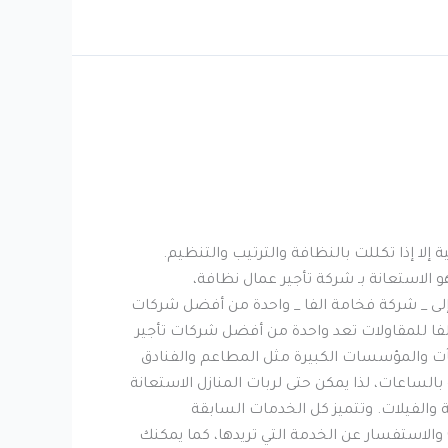
إلا إذا تكللت بالنظافة والترتيب والتنظيم.
 الاستعانة بـ شركة تأجير عمال نظافة،
 إلى _ شركة فخامة الفا _ واحدة من أفضل شركات
فا للمقاولات تعد واحدة من أفضل شركات تأجير
آت والمؤسسات الكبيرة مثل المطاعم والفنادق
لساعات، لذا يمكن حتى لربات المنازل الاستعانة
 والفيلات. وتتميز كل الخدمات السابقة
بالموثوقية والجودة العالية، وبإجراءات قانونية سليمة 100%، كل ما عليك الآن هو التواصل معنا على الرقم 0564444357 والاستفسار عن الخدمة التي تريدها، كما يمكنك