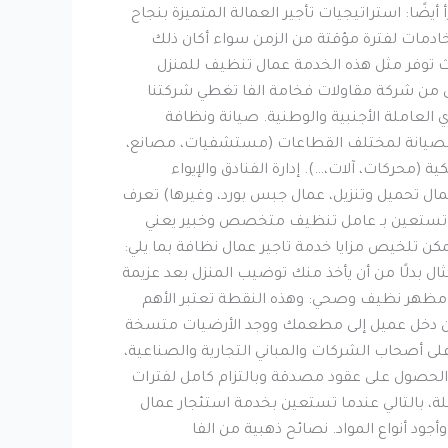
ًا: استراتيجيات تأجير العمالة المتميزة بنجاح
خادمات لفترة مؤقتة من الزمن سواء أكان ذلك
ث توفر مثل هذه الخدمة عمال تنظيف للمنزل
خرى من شركة مقاولات فخامة الفا تغطي شركتنا
ي العاملة الأجنبية والوطنية. صيانة ونظافة
 والصيانة لمختلف القطاعات (مستشفيات، مصانع،
محركات، آلات،…). إدارة الفنادق والإيواء
مال تحميل وتنزيل، عمال جبس بورد، وغيرها) تعرف
أن تستعين بـ عامل تنظيف متخصص وخبير يعني
ن تلخيص مزايا خدمة تاجير عمال نظافة بما يلي:
ثال بدلًا من أن يأخذ منك توضيب المنزل بعد عزيمة
د بنسبة 85% مع عمال التنظيف المتخصصين. مظهر نظيف وصحي: وهذه النقطة تعتبر الأهم
، إن دخل عميل إلى مطعمك ووجد الأرضيات متسخة
لى أصحاب الشركات والمباني التجارية والصناعية،
 الحصول على عقود مصدقة وبالتزام كامل لفترات
لة، بالتالي عندما تستعين بخدمة استئجار عمال
د أنواع المواد. نصائح ذهبية من الفا