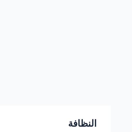
خطي
لى
لمحتوى
النظافة