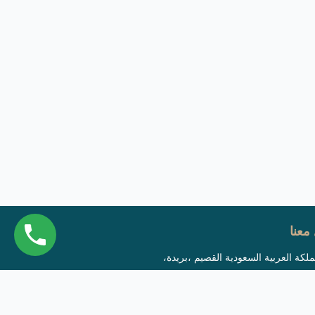
معنا
ملكة العربية السعودية القصيم ،بريدة،
لافق الرمز البريدي 52394
info@falfa