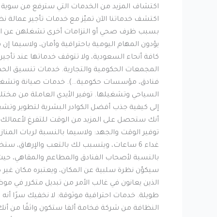
اكتشاف المزيد من الخدمات التي سترفع من سوية عمل
اكتشف خدماتنا الآن تميّز مع خدمات تأجير عمالة 
بسبب ظرف صحي أو التزامات أخرى تشغلهن عن الاهت
يؤدون المهام اليومية باحترافية وأمان، ولاسيما 
كافة أنحاء السعودية، ولا تتوقف خدماتها عند تأجير 
المجمعات الحكومية والتجارية. خدمات تنسيق الح
فنادق، مؤسسات حكومية…). خدمات صيانة وتشغيل الأع
السياحي وتشغيلها. توفير الأيدي العاملة من مختل
إلى كيفية جذب أفضل الكوادر البشرية لتطوير وت
أنك ستحصل على المزيد من الوقت للتفرغ لأعمالك ا
توفير الوقت والجهد: ولاسيما بالنسبة لربات المناز
بالنسبة لأصحاب الفنادق والمطاعم والمقاهي، حيث
سيكوّن نظرة سلبية عن المكان، ويعتبره مكان غير 
الذين يعانون في غالب الأمر من تبديل متكرر في 
طويلة. خدمات احترافية موثوقة: لا نخفيك سرًا أن
النظافة من شركة فخامة ألفا ستكون واثقًا من أنك