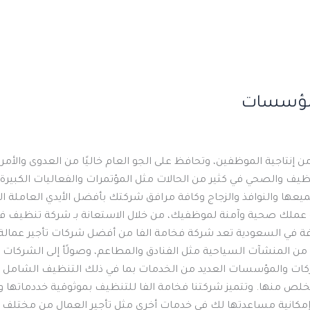
المؤسسات
 من إنتاجية الموظفين، وتحافظ على الجو العام خاليًا من العدوى وال
يف والصحي في كثير من الحالات مثل المؤتمرات والفعاليات الكبيرة. 
ها والنوافذ والزجاج وكافة مرافق شركتك بأفضل الأيدي العاملة المؤ
ملك صحية وآمنة لموظفيك، من خلال الاستعانة بـ شركة تنظيف فخامة
فة في السعودية تعد شركة فخامة الفا من أفضل شركات تأجير عمالة 
من المنشآت السياحية مثل الفنادق والمطاعم، وصولًأ إلى الشركات ال
ت والمؤسسات العديد من الخدمات بما في ذلك التنظيف الشامل للمك
لتخلص منها. وتتميز شركتنا فخامة الفا للتنظيف بموثوقية خددماتها
وإمكانية مساعدتها لك في خدمات أخرى مثل تأجير العمال من مختلف