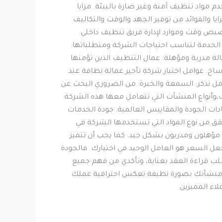
مواد تنظيف آمنة وغير ضارة بالبيئة. مزايا
 والفوائد من توفير الجهد والوقت والتكاليف
خصيص وقت وموارد لإدارة فريق تنظيف داخلي.
لخدمة لتناسب احتياجات الشركة ومتطلباتها.
ة مدربة ومؤهلة: عمال التنظيف الذين تؤمنها
اخ. عوامل اختيار شركة تأجير عمالة نظافة عند
مل نذكر: السمعة والخبرة: من الضروري البحث عن
وأنواع المنشآت التي تتعامل معها هذه الشركة.
ات الجودة والمقاييس العالمية. جودة الخدمات
حقق من نوع المواد التي تستخدمها الشركة في
م مؤهلون ومدربون بشكل جيد. كما يجب أن تتميز
تجعل السعر هو العامل الوحيد في اختيارك. فالجودة
ب قراءة العقد بعناية، وتأكدي من فهم جميع
لى منشأتك بصورة نظيفة تعكس احترافية عملك
ء المميزين.