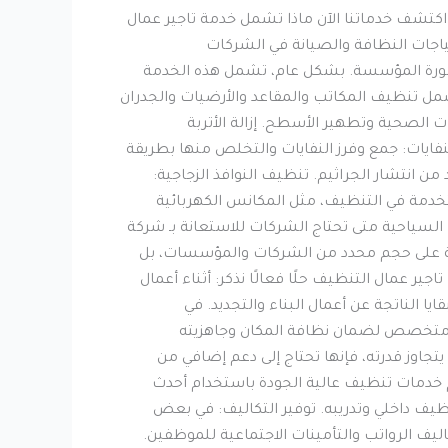
ماتها ومميزاتها اكتشف خدماتنا الآن ماذا تشمل خدمة تاجير عمال
جات النظافة والصيانة في الشركات
صورة المؤسسة. بشكل عام، تشمل هذه الخدمة
مل تنظيف المكاتب والمقاعد والأرضيات والجدران
 الصحية وتطهير الأسطح. إزالة الأتربة
لنفايات: جمع وفرز النفايات والتخلص منها بطريقة
انتشار الجراثيم. تنظيف النوافذ الزجاجية:
تخدمة في التنظيف، مثل المكانس الكهربائية
السياحية متى تحتاج الشركات للاستعانة بـ شركة
خدمة على حجم محدد من الشركات والمؤسسات، بل
ر عمال التنظيف حلًا فعالًا نذكر: أثناء أعمال
يا الناتجة عن أعمال البناء والتجديد. في
ف متخصص لضمان نظافة المكان وجاهزيته
تجاوز قدرته، فإنها تحتاج إلى دعم إضافي من
خدمات تنظيف عالية الجودة باستخدام أحدث
نظيف داخلي وتدريبه. توفير التكاليف: في بعض
اليف الرواتب والتأمينات الاجتماعية للموظفين.