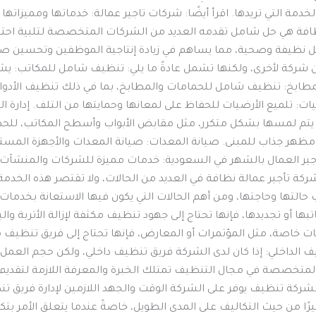
تصال على الرقم 0564444357 وطلب الخدمة التي تريدها. اقرأ أيضًا: شركات تاجير عمالة: خد
فة هي حل شامل تقدمه العديد من الشركات المتخصصة لتلبية احتيا
مل نظيفة وصحية، مما يساهم في زيادة إنتاجية الموظفين وتحسين 
شركة لأخرى، ولكنها تشمل عادةً ما يلي: تنظيف شامل للمكاتب: يش
المطابخ: تنظيف شامل للحمامات والمطابخ، بما في ذلك تنظيف الأدوات
ات: تلميع الأرضيات للحفاظ على لمعانها وحمايتها من التلف. إدارة ا
م لمسها بشكل متكرر، مثل مقابض الأبواب وأسطح المكاتب، للحد من 
اء مظهر جذاب للمبنى. صيانة المعدات: صيانة المعدات والأجهزة المس
أجير العمال بالشهر في السعودية: خدمات مميزة للشركات والمنشآت 
بشركة تأجير عمالة نظافة في العديد من الحالات، ولا تقتصر هذه ال
تها وحاجتها، ومن أهم الحالات التي يكون فيها الاستعانة بخدمات تاجي
ا أو تجديدها، فإنها تحتاج إلى جهود تنظيف مكثفة لإزالة الأتربة والبقا
ت خاصة، مثل المؤتمرات أو المعارض، فإنها تحتاج إلى فريق تنظي
 الداخلي: إذا كان لدى الشركة فريق تنظيف داخلي، ولكن حجم العمل ي
تخصصة في مجال التنظيف تمتلك الخبرة والمعرفة اللازمة لتقديم 
 بشركة تنظيف يوفر على الشركة الوقت والجهد اللازمين لإدارة فريق ت
رًا من حيث التكاليف على المدى الطويل، خاصةً عندما يتعلق الأمر بتك