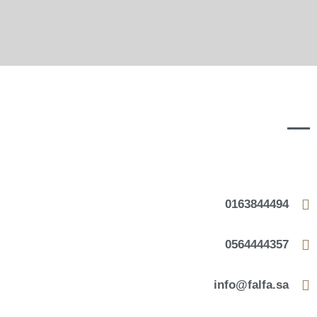
0163844494
0564444357
info@falfa.sa